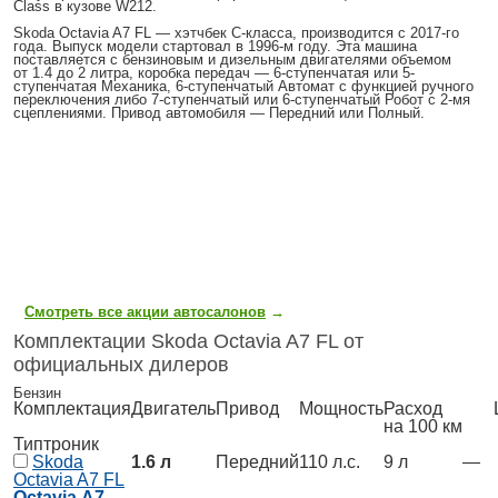
Class в кузове W212.
Skoda Octavia A7 FL
— хэтчбек C-класса, производится с 2017-го
года. Выпуск модели стартовал в 1996-м году. Эта машина
поставляется с бензиновым и дизельным двигателями объемом
от 1.4 до 2 литра, коробка передач — 6-ступенчатая или 5-
ступенчатая Механика, 6-ступенчатый Автомат с функцией ручного
переключения либо 7-ступенчатый или 6-ступенчатый Робот с 2-мя
сцеплениями. Привод автомобиля — Передний или Полный.
Смотреть все акции автосалонов
→
Комплектации Skoda Octavia A7 FL от
официальных дилеров
Бензин
Комплектация
Двигатель
Привод
Мощность
Расход
Ц
на 100 км
Типтроник
Skoda
1.6 л
Передний
110 л.с.
9 л
—
Octavia A7 FL
Octavia А7