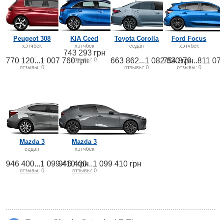
Peugeot 308
KIA Ceed
Toyota Corolla
Ford Focus
хэтчбек
хэтчбек
седан
хэтчбек
743 293 грн
770 120...1 007 760 грн
отзывы
: 0
663 862...1 082 830 грн
754 870...811 0
отзывы
: 0
отзывы
: 0
отзывы
: 0
Mazda 3
Mazda 3
седан
хэтчбек
946 400...1 099 410 грн
946 400...1 099 410 грн
отзывы
: 0
отзывы
: 0