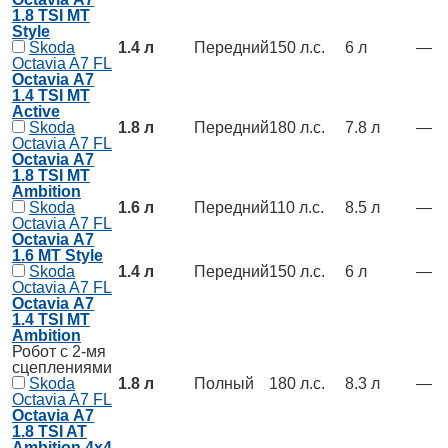
1.8 TSI MT
Style
Skoda
1.4 л
Передний
150 л.с.
6 л
—
Octavia A7 FL
Octavia А7
1.4 TSI MT
Active
Skoda
1.8 л
Передний
180 л.с.
7.8 л
—
Octavia A7 FL
Octavia А7
1.8 TSI MT
Ambition
Skoda
1.6 л
Передний
110 л.с.
8.5 л
—
Octavia A7 FL
Octavia А7
1.6 MT Style
Skoda
1.4 л
Передний
150 л.с.
6 л
—
Octavia A7 FL
Octavia А7
1.4 TSI MT
Ambition
Робот с 2-мя
сцеплениями
Skoda
1.8 л
Полный
180 л.с.
8.3 л
—
Octavia A7 FL
Octavia А7
1.8 TSI AT
Ambition 4x4