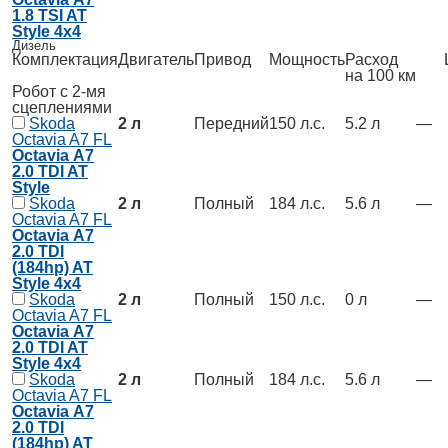
1.8 TSI AT
Style 4x4
Дизель
Комплектация
Двигатель
Привод
Мощность
Расход
Ц
на 100 км
Робот с 2-мя
сцеплениями
Skoda
2 л
Передний
150 л.с.
5.2 л
—
Octavia A7 FL
Octavia А7
2.0 TDI AT
Style
Skoda
2 л
Полный
184 л.с.
5.6 л
—
Octavia A7 FL
Octavia А7
2.0 TDI
(184hp) AT
Style 4x4
Skoda
2 л
Полный
150 л.с.
0 л
—
Octavia A7 FL
Octavia А7
2.0 TDI AT
Style 4x4
Skoda
2 л
Полный
184 л.с.
5.6 л
—
Octavia A7 FL
Octavia А7
2.0 TDI
(184hp) AT