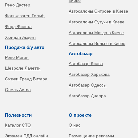
Киеве
Рено Дастер
Автосалоны Ситроен в Киеве
Фольксваген Гольф
Автосалоны Сузуки в Киеве
Форд Фиеста
Автосалоны Мазда в Киеве
Хюндай Акцент
Автосалоны Вольво в Киеве
Продажа б/у авто
Автобазар
Рено Меган
Автобазар Киева
Шевроле Лачетти
Автобазар Харькова
Сузуки Гранд Витара
Автобазар Одессы
Опель Астра
Автобазар Днепра
Полезности
О проекте
Каталог СТО
О нас
Экзамен ПДД онлайн
Размещение рекламы