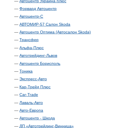
—
Автоцентр Украина плюс
—
Форвард Автоцентр
—
Автоцентр-С
—
АВТОМИР-57 Салон Skoda
—
Автоцентр Оптима (Автосалон Skoda)
—
Трансфер
—
Альфа-Плюс
—
Автотрейдинг-Львов
—
Автоцентр Борисполь
—
Тоника
—
Экспресс-Авто
—
Кар-Трейд Плюс
—
Car-Trade
—
Лаваль-Авто
—
Авто-Европа
—
Автоцентр - Шкода
—
ДП «Автотрейдинг-Винница»