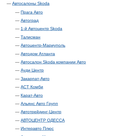
—
Автосалоны Skoda
—
Прага Авто
—
Автоград
—
1-й Автоцентр Skoda
—
Талисман
—
Автоцентр-Мариуполь
—
Автодом Атланта
—
Автосалон Skoda компании Авто
—
Ауди Центр
—
Закарпат-Авто
—
АСТ Комби
—
Карат-Авто
—
Альянс Авто Групп
—
Автотрейдинг-Центр
—
АВТОЦЕНТР ОДЕССА
—
Интеравто Плюс