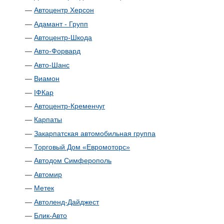
—
Автоцентр Херсон
—
Адамант - Групп
—
Автоцентр-Шкода
—
Авто-Форвард
—
Авто-Шанс
—
Виамон
—
ІФКар
—
Автоцентр-Кременчуг
—
Карпаты
—
Закарпатская автомобильная группа
—
Торговый Дом «Евромоторс»
—
Автодом Симферополь
—
Автомир
—
Метек
—
Автоленд-Дайджест
—
Блик-Авто